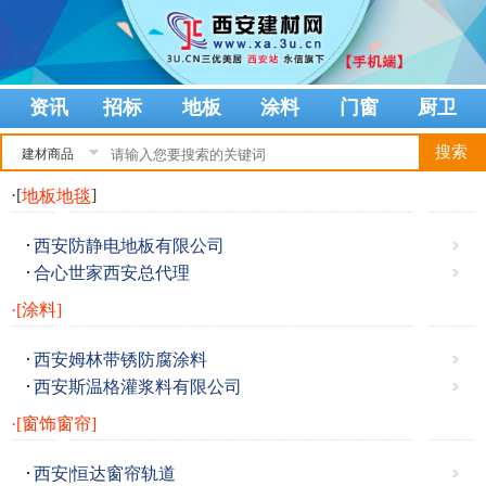
资讯
招标
地板
涂料
门窗
厨卫
建材商品
·[
]
地板地毯
西安防静电地板有限公司
合心世家西安总代理
·[涂料]
西安姆林带锈防腐涂料
西安斯温格灌浆料有限公司
·[窗饰窗帘]
西安|恒达窗帘轨道