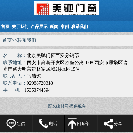
首页
关于我们
产品展示
新闻
案例
联系我们
首页>>联系我们
名 称：
北京美驰门窗西安分销部
联系地址：
西安市高新开发区杰座公寓1008 西安市雁塔区含
光南路大明宫建材家居城2楼A区15号
联 系 人：
马洁琼
联系电话：
02988720318
手 机：
15353744594
西安建材网
提供服务
短信
电话
回顶部
分享